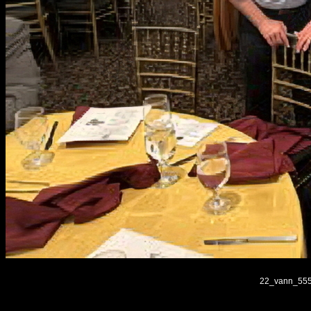
22_vann_5550